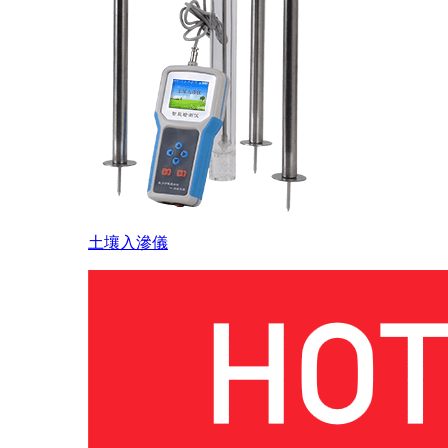
土壤入滲儀