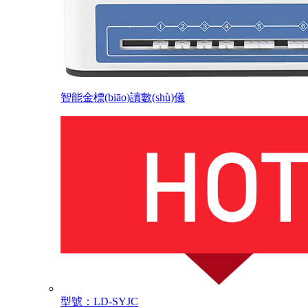
智能金標(biāo)讀數(shù)儀
型號：LD-SYJC