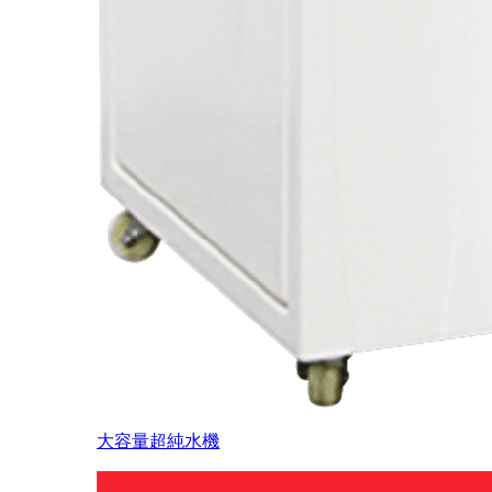
大容量超純水機