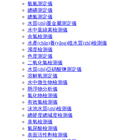
氨氮測定儀
總磷測定儀
總氮測定儀
水質(zhì)重金屬測定儀
水中葉綠素檢測儀
余氯檢測儀
水產(chǎn)養(yǎng)殖水質(zhì)檢測儀
濁度檢測儀
色度測定儀
二氧化氯檢測儀
水質(zhì)亞硝酸鹽測定儀
溶解氧測定儀
水中微生物檢測儀
懸浮物分析儀
氯化物檢測儀
有效氯檢測儀
泳池水質(zhì)檢測儀
總硬度總堿度檢測儀
臭氧檢測儀
氰尿酸檢測儀
表面活性劑檢測儀