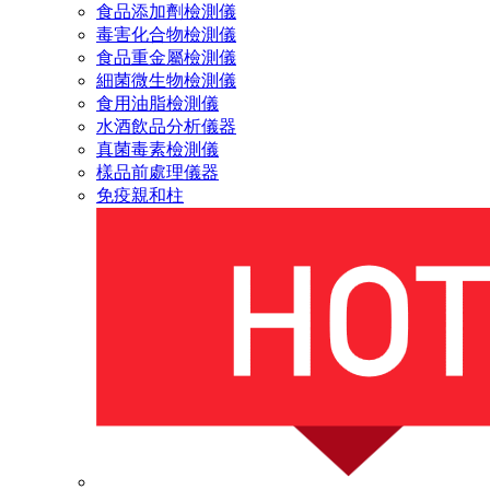
食品添加劑檢測儀
毒害化合物檢測儀
食品重金屬檢測儀
細菌微生物檢測儀
食用油脂檢測儀
水酒飲品分析儀器
真菌毒素檢測儀
樣品前處理儀器
免疫親和柱