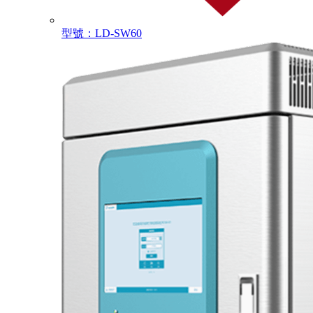
型號：LD-SW60