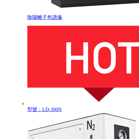
陰陽離子色譜儀
型號：LD-300N