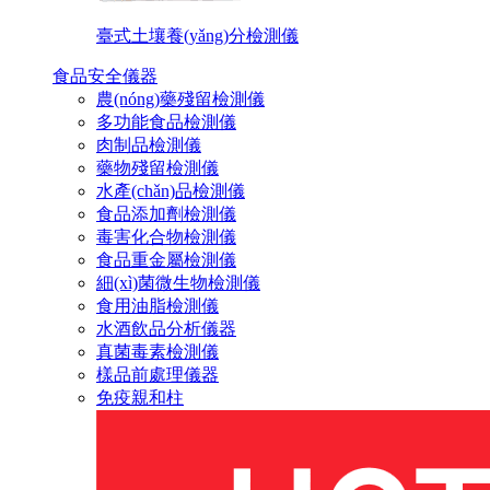
臺式土壤養(yǎng)分檢測儀
食品安全儀器
農(nóng)藥殘留檢測儀
多功能食品檢測儀
肉制品檢測儀
藥物殘留檢測儀
水產(chǎn)品檢測儀
食品添加劑檢測儀
毒害化合物檢測儀
食品重金屬檢測儀
細(xì)菌微生物檢測儀
食用油脂檢測儀
水酒飲品分析儀器
真菌毒素檢測儀
樣品前處理儀器
免疫親和柱