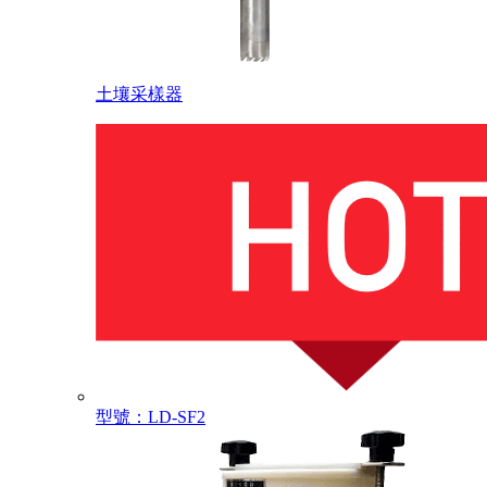
土壤采樣器
型號：LD-SF2