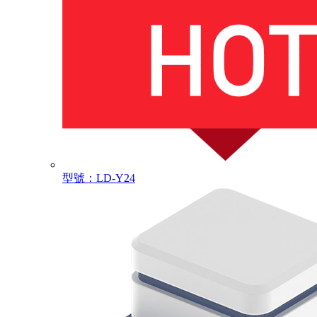
型號：LD-Y24