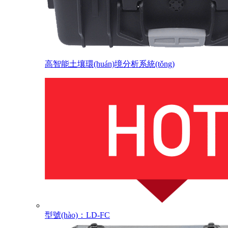
高智能土壤環(huán)境分析系統(tǒng)
型號(hào)：LD-FC