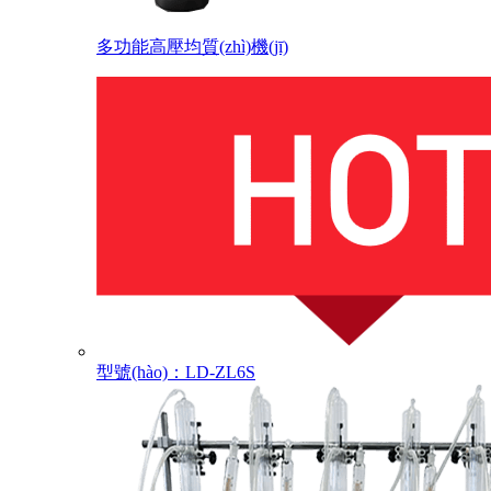
多功能高壓均質(zhì)機(jī)
型號(hào)：LD-ZL6S