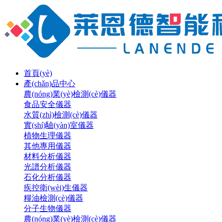
首頁(yè)
產(chǎn)品中心
農(nóng)業(yè)檢測(cè)儀器
食品安全儀器
水質(zhì)檢測(cè)儀器
實(shí)驗(yàn)室儀器
植物生理儀器
其他專用儀器
材料分析儀器
光譜分析儀器
石化分析儀器
疾控衛(wèi)生儀器
糧油檢測(cè)儀器
分子生物儀器
農(nóng)業(yè)檢測(cè)儀器