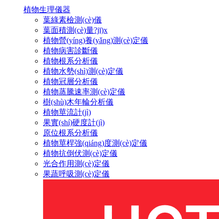
植物生理儀器
葉綠素檢測(cè)儀
葉面積測(cè)量?jī)x
植物營(yíng)養(yǎng)測(cè)定儀
植物病害診斷儀
植物根系分析儀
植物水勢(shì)測(cè)定儀
植物冠層分析儀
植物蒸騰速率測(cè)定儀
樹(shù)木年輪分析儀
植物莖流計(jì)
果實(shí)硬度計(jì)
原位根系分析儀
植物莖桿強(qiáng)度測(cè)定儀
植物抗倒伏測(cè)定儀
光合作用測(cè)定儀
果蔬呼吸測(cè)定儀