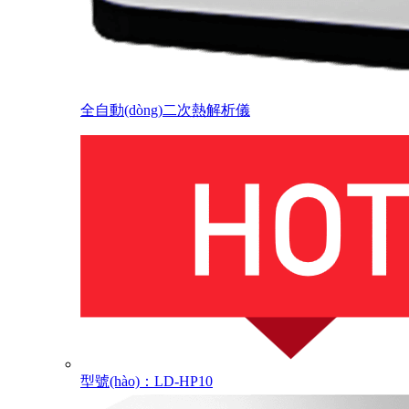
全自動(dòng)二次熱解析儀
型號(hào)：LD-HP10