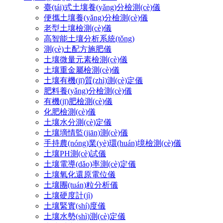
臺(tái)式土壤養(yǎng)分檢測(cè)儀
便攜土壤養(yǎng)分檢測(cè)儀
老型土壤檢測(cè)儀
高智能土壤分析系統(tǒng)
測(cè)土配方施肥儀
土壤微量元素檢測(cè)儀
土壤重金屬檢測(cè)儀
土壤有機(jī)質(zhì)測(cè)定儀
肥料養(yǎng)分檢測(cè)儀
有機(jī)肥檢測(cè)儀
化肥檢測(cè)儀
土壤水分測(cè)定儀
土壤墑情監(jiān)測(cè)儀
手持農(nóng)業(yè)環(huán)境檢測(cè)儀
土壤PH測(cè)試儀
土壤電導(dǎo)率測(cè)定儀
土壤氧化還原電位儀
土壤團(tuán)粒分析儀
土壤硬度計(jì)
土壤緊實(shí)度儀
土壤水勢(shì)測(cè)定儀