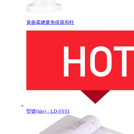
黃曲霉總量免疫親和柱
型號(hào)：LD-SY01